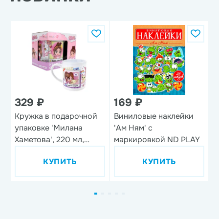
329 ₽
169 ₽
Кружка в подарочной
Виниловые наклейки
Н
упаковке 'Милана
'Ам Ням' с
'
Хаметова', 220 мл,
маркировкой ND PLAY
фарфор
КУПИТЬ
КУПИТЬ