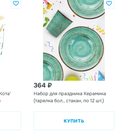
Цена по убыванию
364 ₽
Кота'
Набор для праздника Керамика
л
(тарелка бол., стакан, по 12 шт.)
КУПИТЬ