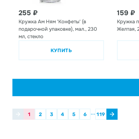
255 ₽
159 ₽
Кружка Ам Ням 'Конфеты' (в
Кружка п
подарочной упаковке), мал., 230
Желтая, 
мл, стекло
КУПИТЬ
...
1
2
3
4
5
6
119