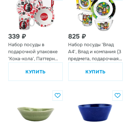
339 ₽
825 ₽
Набор посуды в
Набор посуды 'Влад
подарочной упаковке
А4', Влад и компания (3
'Кока-кола', Паттерн
предмета, подарочная
'Черно-белый', 3
упаковка), спец-серия,
КУПИТЬ
КУПИТЬ
предмета, фарфор
стекло