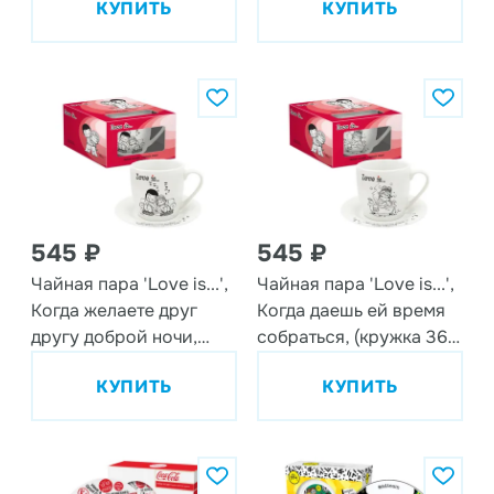
КУПИТЬ
КУПИТЬ
545 ₽
545 ₽
Чайная пара 'Love is...',
Чайная пара 'Love is...',
Когда желаете друг
Когда даешь ей время
другу доброй ночи,
собраться, (кружка 360
(кружка 360 мл, блюдце
мл, блюдце 15,3 см), 2
КУПИТЬ
КУПИТЬ
15,3 см), 2 предмета,
предмета, фарфор
фарфор