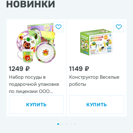
НОВИНКИ
1249 ₽
1149 ₽
Набор посуды в
Конструктор Веселые
Н
подарочной упаковке
роботы
'
по лицензии ООО
'Союзмультфильм',
КУПИТЬ
КУПИТЬ
дизайн 1, 3 предмета,
фарфор