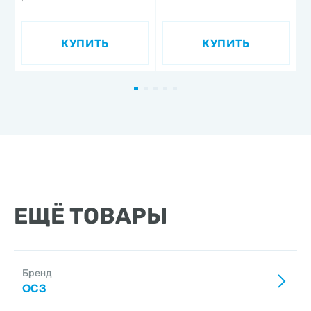
п
'
КУПИТЬ
КУПИТЬ
д
ф
ЕЩЁ ТОВАРЫ
Бренд
ОСЗ