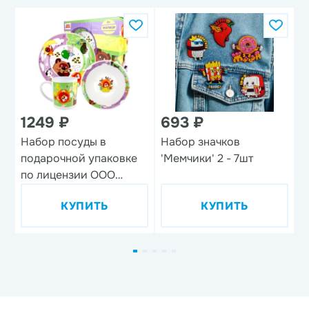
1249 ₽
693 ₽
1
Набор посуды в
Набор значков
В
подарочной упаковке
'Мемчики' 2 - 7шт
'
по лицензии ООО
м
'Союзмультфильм',
КУПИТЬ
КУПИТЬ
дизайн 1, 3 предмета,
фарфор