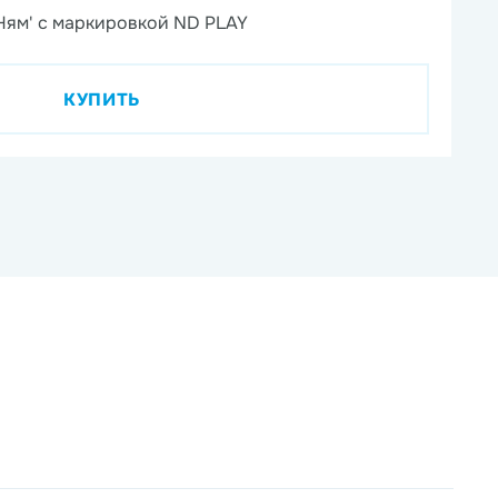
Ням' с маркировкой ND PLAY
На
КУПИТЬ