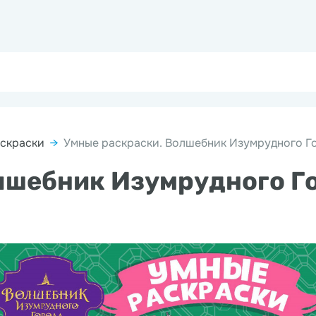
скраски
→
Умные раскраски. Волшебник Изумрудного Го
лшебник Изумрудного Го