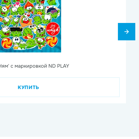
6
Ням' с маркировкой ND PLAY
На
КУПИТЬ