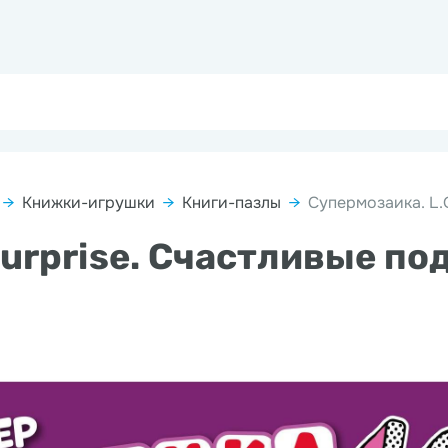
→
Книжки-игрушки
→
Книги-пазлы
→
Супермозаика. L.
Surprise. Счастливые п