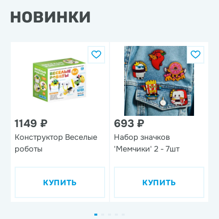
НОВИНКИ
1149 ₽
693 ₽
1
Конструктор Веселые
Набор значков
Н
роботы
'Мемчики' 2 - 7шт
п
п
'
КУПИТЬ
КУПИТЬ
д
ф