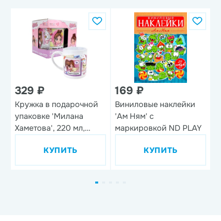
329 ₽
169 ₽
Кружка в подарочной
Виниловые наклейки
Н
упаковке 'Милана
'Ам Ням' с
'
Хаметова', 220 мл,
маркировкой ND PLAY
фарфор
КУПИТЬ
КУПИТЬ