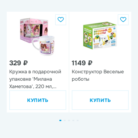
329 ₽
1149 ₽
1
Кружка в подарочной
Конструктор Веселые
Н
упаковке 'Милана
роботы
п
Хаметова', 220 мл,
'
фарфор
КУПИТЬ
КУПИТЬ