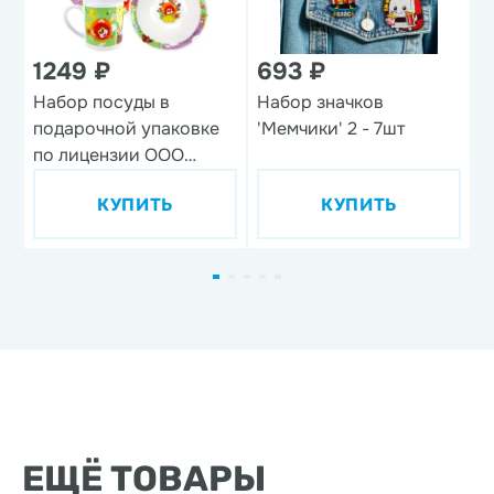
1249 ₽
693 ₽
1
Набор посуды в
Набор значков
В
подарочной упаковке
'Мемчики' 2 - 7шт
'
по лицензии ООО
м
'Союзмультфильм',
КУПИТЬ
КУПИТЬ
дизайн 1, 3 предмета,
фарфор
ЕЩЁ ТОВАРЫ