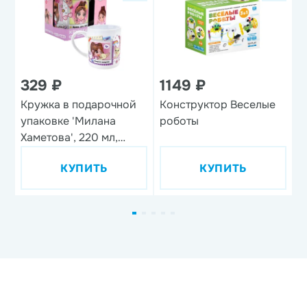
329 ₽
1149 ₽
1
Кружка в подарочной
Конструктор Веселые
Н
упаковке 'Милана
роботы
п
Хаметова', 220 мл,
'
фарфор
КУПИТЬ
КУПИТЬ