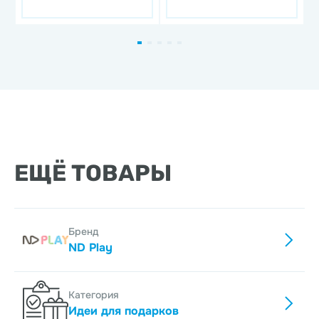
ф
ЕЩЁ ТОВАРЫ
Бренд
ND Play
Категория
Идеи для подарков