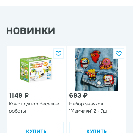
НОВИНКИ
1149 ₽
693 ₽
1
Конструктор Веселые
Набор значков
Н
роботы
'Мемчики' 2 - 7шт
п
п
'
КУПИТЬ
КУПИТЬ
д