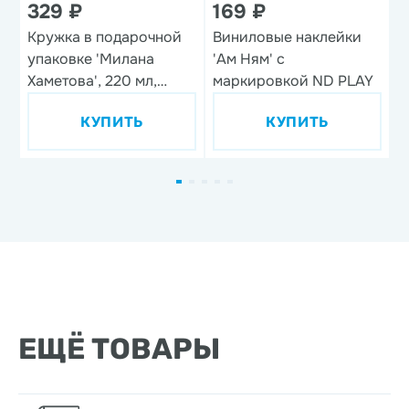
329 ₽
169 ₽
Кружка в подарочной
Виниловые наклейки
Н
упаковке 'Милана
'Ам Ням' с
'
Хаметова', 220 мл,
маркировкой ND PLAY
фарфор
КУПИТЬ
КУПИТЬ
ЕЩЁ ТОВАРЫ