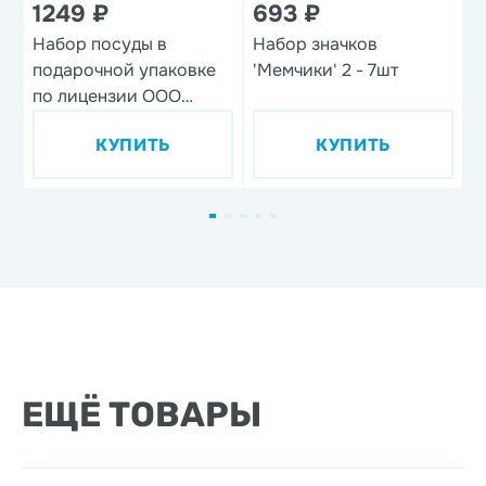
1249 ₽
693 ₽
1
Набор посуды в
Набор значков
В
подарочной упаковке
'Мемчики' 2 - 7шт
'
по лицензии ООО
м
'Союзмультфильм',
КУПИТЬ
КУПИТЬ
дизайн 1, 3 предмета,
фарфор
ЕЩЁ ТОВАРЫ