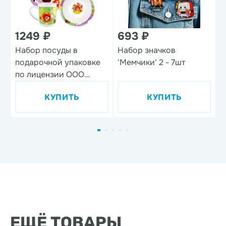
1249 ₽
693 ₽
1
Набор посуды в
Набор значков
В
подарочной упаковке
'Мемчики' 2 - 7шт
'
по лицензии ООО
м
'Союзмультфильм',
КУПИТЬ
КУПИТЬ
дизайн 1, 3 предмета,
фарфор
ЕЩЁ ТОВАРЫ