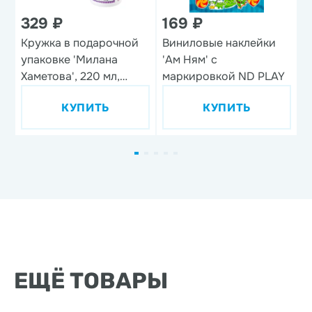
329 ₽
169 ₽
Кружка в подарочной
Виниловые наклейки
Н
упаковке 'Милана
'Ам Ням' с
'
Хаметова', 220 мл,
маркировкой ND PLAY
фарфор
КУПИТЬ
КУПИТЬ
ЕЩЁ ТОВАРЫ