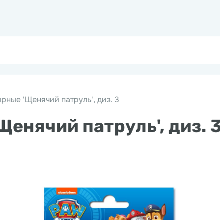
рные 'Щенячий патруль', диз. 3
енячий патруль', диз. 