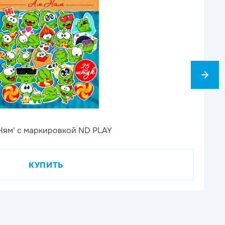
6
Ням' с маркировкой ND PLAY
На
КУПИТЬ