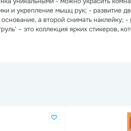
ка уникальными - можно украсить комнату
ики и укрепление мышц рук; - развитие д
снование, а второй снимать наклейку; -
уль' – это коллекция ярких стикеров, ко