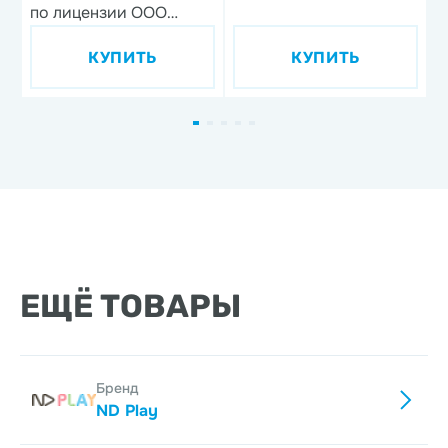
по лицензии ООО
м
'Союзмультфильм',
КУПИТЬ
КУПИТЬ
дизайн 1, 3 предмета,
фарфор
ЕЩЁ ТОВАРЫ
Бренд
ND Play