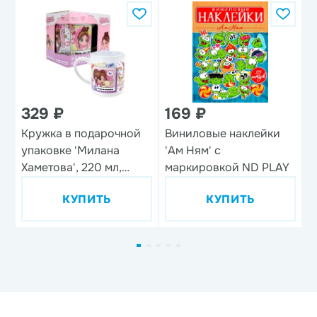
329 ₽
169 ₽
Кружка в подарочной
Виниловые наклейки
Н
упаковке 'Милана
'Ам Ням' с
'
Хаметова', 220 мл,
маркировкой ND PLAY
фарфор
КУПИТЬ
КУПИТЬ