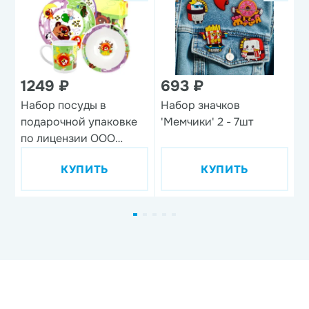
1249 ₽
693 ₽
1
Набор посуды в
Набор значков
В
подарочной упаковке
'Мемчики' 2 - 7шт
'
по лицензии ООО
м
'Союзмультфильм',
КУПИТЬ
КУПИТЬ
дизайн 1, 3 предмета,
фарфор