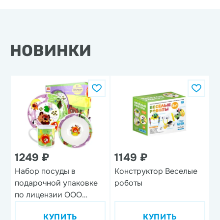
НОВИНКИ
1249 ₽
1149 ₽
Набор посуды в
Конструктор Веселые
Н
подарочной упаковке
роботы
'
по лицензии ООО
'Союзмультфильм',
КУПИТЬ
КУПИТЬ
дизайн 1, 3 предмета,