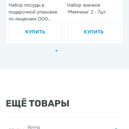
Набор посуды в
Набор значков
В
подарочной упаковке
'Мемчики' 2 - 7шт
'
по лицензии ООО
м
'Союзмультфильм',
КУПИТЬ
КУПИТЬ
дизайн 1, 3 предмета,
фарфор
ЕЩЁ ТОВАРЫ
Бренд