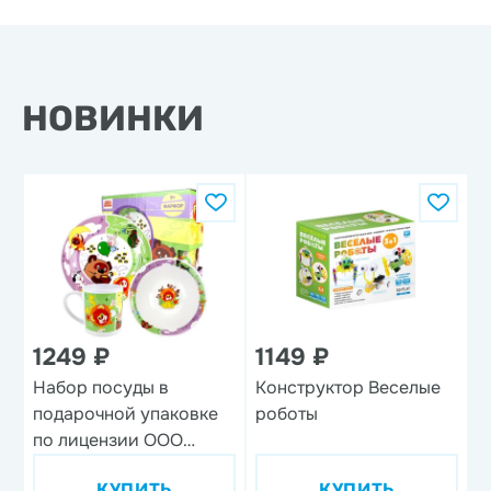
НОВИНКИ
1249 ₽
1149 ₽
Набор посуды в
Конструктор Веселые
Н
подарочной упаковке
роботы
'
по лицензии ООО
'Союзмультфильм',
КУПИТЬ
КУПИТЬ