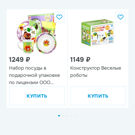
1249 ₽
1149 ₽
Набор посуды в
Конструктор Веселые
Н
подарочной упаковке
роботы
'
по лицензии ООО
'Союзмультфильм',
КУПИТЬ
КУПИТЬ
дизайн 1, 3 предмета,
фарфор