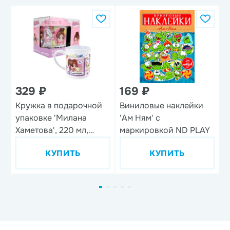
329 ₽
169 ₽
Кружка в подарочной
Виниловые наклейки
Н
упаковке 'Милана
'Ам Ням' с
'
Хаметова', 220 мл,
маркировкой ND PLAY
фарфор
КУПИТЬ
КУПИТЬ