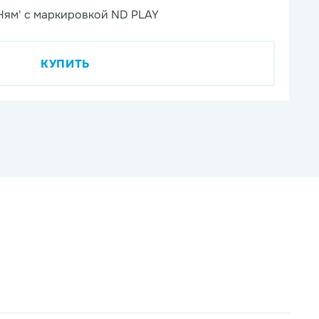
Ням' с маркировкой ND PLAY
На
КУПИТЬ