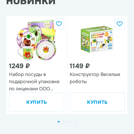
НОВИНКИ
1249 ₽
1149 ₽
Набор посуды в
Конструктор Веселые
Н
подарочной упаковке
роботы
'
по лицензии ООО
'Союзмультфильм',
КУПИТЬ
КУПИТЬ
дизайн 1, 3 предмета,
фарфор