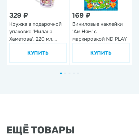
329 ₽
169 ₽
Кружка в подарочной
Виниловые наклейки
Н
упаковке 'Милана
'Ам Ням' с
'
Хаметова', 220 мл,
маркировкой ND PLAY
фарфор
КУПИТЬ
КУПИТЬ
ЕЩЁ ТОВАРЫ