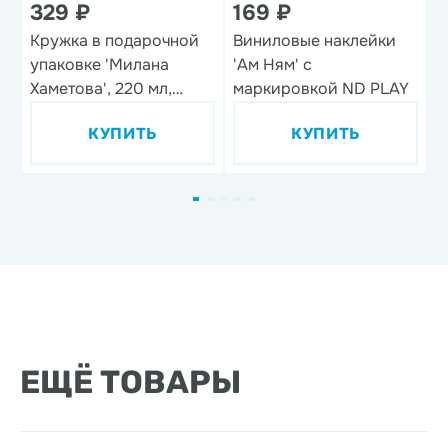
329 ₽
169 ₽
Кружка в подарочной
Виниловые наклейки
Н
упаковке 'Милана
'Ам Ням' с
'
Хаметова', 220 мл,
маркировкой ND PLAY
фарфор
КУПИТЬ
КУПИТЬ
ЕЩЁ ТОВАРЫ