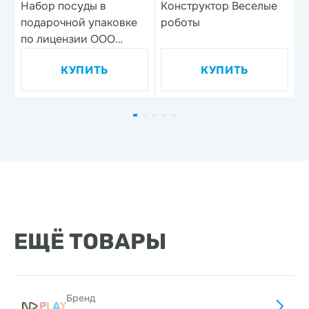
Набор посуды в
Конструктор Веселые
Н
подарочной упаковке
роботы
'
по лицензии ООО
'Союзмультфильм',
КУПИТЬ
КУПИТЬ
дизайн 1, 3 предмета,
фарфор
ЕЩЁ ТОВАРЫ
Бренд