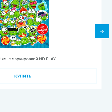
6
Ням' с маркировкой ND PLAY
На
КУПИТЬ