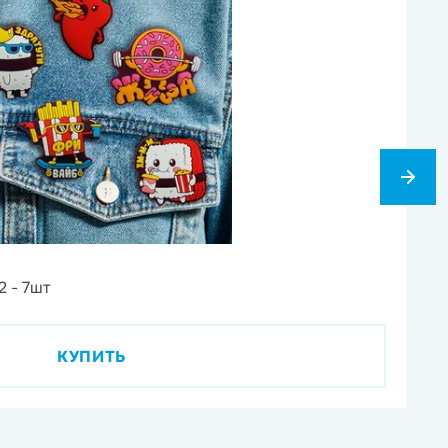
1
2 - 7шт
Ви
КУПИТЬ