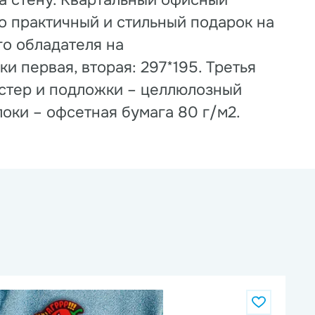
на стену. Квартальный офисный
то практичный и стильный подарок на
го обладателя на
и первая, вторая: 297*195. Третья
остер и подложки – целлюлозный
оки – офсетная бумага 80 г/м2.