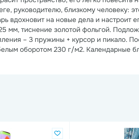
расит пространство, его легко повесить 
еге, руководителю, близкому человеку: э
рь вдохновит на новые дела и настроит е
25 мм, тиснение золотой фольгой. Подложк
пления – 3 пружины + курсор и пикало. П
елым оборотом 230 г/м2. Календарные бл