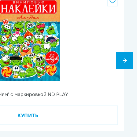
6
Ням' с маркировкой ND PLAY
На
КУПИТЬ