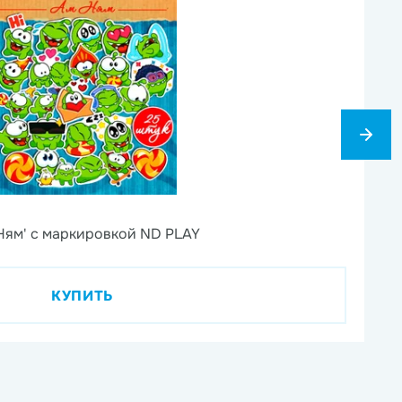
6
Ням' с маркировкой ND PLAY
На
КУПИТЬ