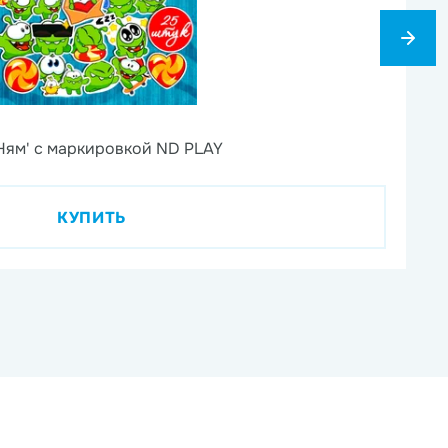
6
Ням' с маркировкой ND PLAY
На
КУПИТЬ