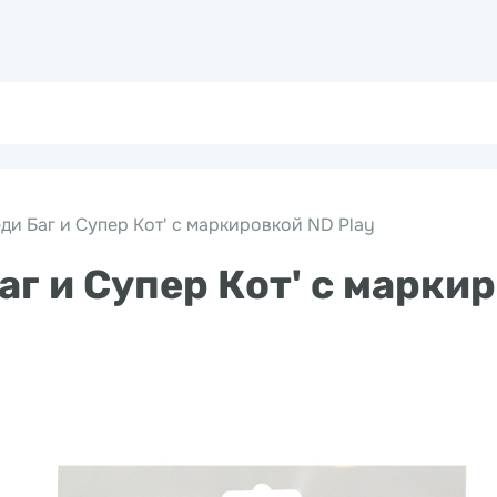
ди Баг и Супер Кот' с маркировкой ND Play
аг и Супер Кот' с марки