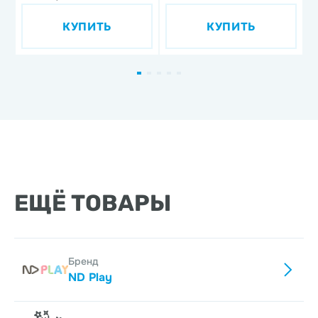
'Союзмультфильм',
КУПИТЬ
КУПИТЬ
дизайн 1, 3 предмета,
фарфор
ЕЩЁ ТОВАРЫ
Бренд
ND Play