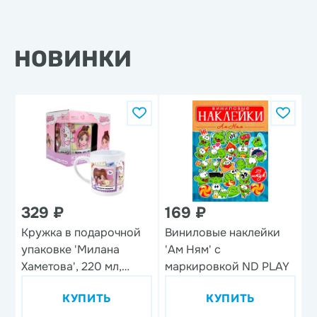
НОВИНКИ
329 ₽
169 ₽
Кружка в подарочной
Виниловые наклейки
Н
упаковке 'Милана
'Ам Ням' с
'
Хаметова', 220 мл,
маркировкой ND PLAY
фарфор
КУПИТЬ
КУПИТЬ