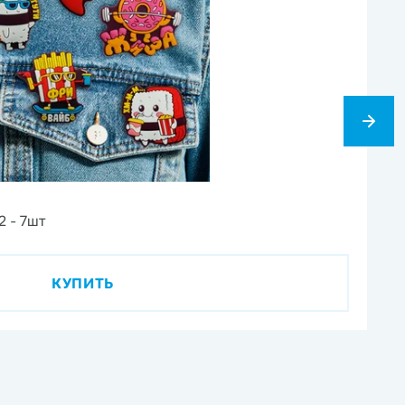
1
2 - 7шт
Ви
КУПИТЬ