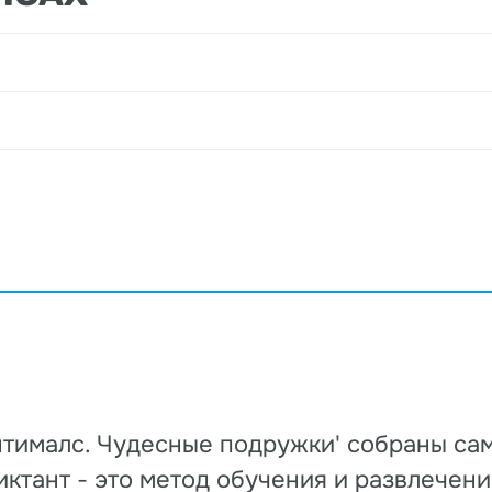
антималс. Чудесные подружки' собраны са
иктант - это метод обучения и развлечен