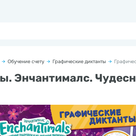
→
Обучение счету
→
Графические диктанты
→
Графичес
ы. Энчантималс. Чудес