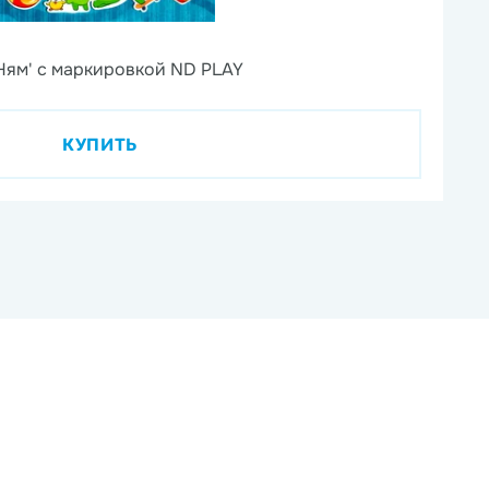
6
Ням' с маркировкой ND PLAY
На
КУПИТЬ