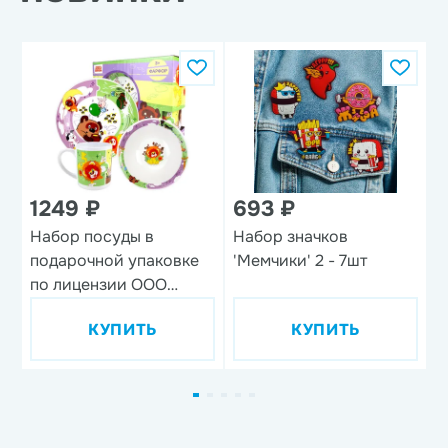
1249 ₽
693 ₽
1
Набор посуды в
Набор значков
В
подарочной упаковке
'Мемчики' 2 - 7шт
'
по лицензии ООО
м
'Союзмультфильм',
КУПИТЬ
КУПИТЬ
дизайн 1, 3 предмета,
фарфор