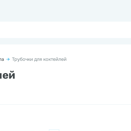
ла
→
Трубочки для коктейлей
лей