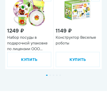
1249 ₽
1149 ₽
Набор посуды в
Конструктор Веселые
Н
подарочной упаковке
роботы
'
по лицензии ООО
'Союзмультфильм',
КУПИТЬ
КУПИТЬ
дизайн 1, 3 предмета,
фарфор