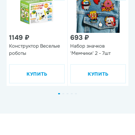
1149 ₽
693 ₽
1
Конструктор Веселые
Набор значков
Н
роботы
'Мемчики' 2 - 7шт
п
п
'
КУПИТЬ
КУПИТЬ
д
ф