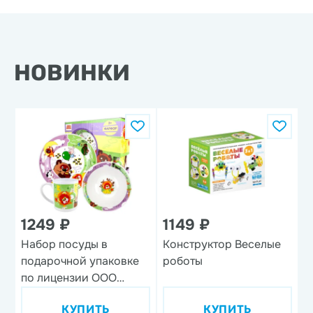
НОВИНКИ
1249 ₽
1149 ₽
Набор посуды в
Конструктор Веселые
Н
подарочной упаковке
роботы
'
по лицензии ООО
'Союзмультфильм',
КУПИТЬ
КУПИТЬ
дизайн 1, 3 предмета,