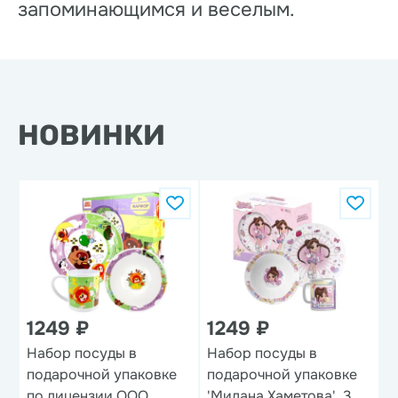
запоминающимся и веселым.
НОВИНКИ
1249 ₽
1249 ₽
Набор посуды в
Набор посуды в
Н
подарочной упаковке
подарочной упаковке
'
по лицензии ООО
'Милана Хаметова', 3