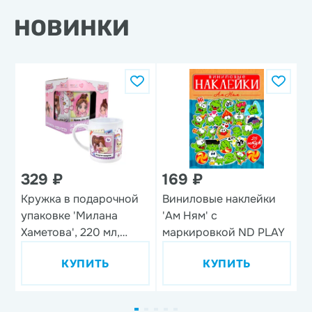
НОВИНКИ
329 ₽
169 ₽
Кружка в подарочной
Виниловые наклейки
Н
упаковке 'Милана
'Ам Ням' с
'
Хаметова', 220 мл,
маркировкой ND PLAY
фарфор
КУПИТЬ
КУПИТЬ