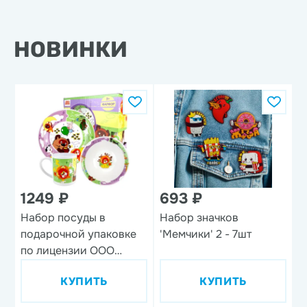
НОВИНКИ
1249 ₽
693 ₽
1
Набор посуды в
Набор значков
В
подарочной упаковке
'Мемчики' 2 - 7шт
'
по лицензии ООО
м
'Союзмультфильм',
КУПИТЬ
КУПИТЬ
дизайн 1, 3 предмета,
фарфор