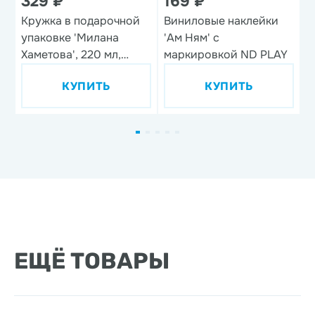
329 ₽
169 ₽
Кружка в подарочной
Виниловые наклейки
Н
упаковке 'Милана
'Ам Ням' с
'
Хаметова', 220 мл,
маркировкой ND PLAY
фарфор
КУПИТЬ
КУПИТЬ
ЕЩЁ ТОВАРЫ